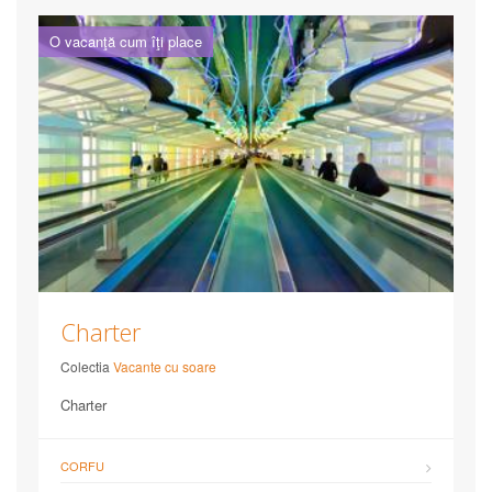
O vacanţă cum îţi place
Charter
Colectia
Vacante cu soare
Charter
CORFU