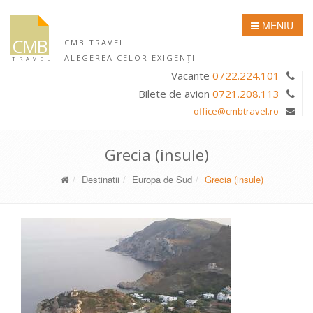
MENIU
CMB
CMB TRAVEL
ALEGEREA CELOR EXIGENŢI
TRAVEL
Vacante
0722.224.101
Bilete de avion
0721.208.113
office@cmbtravel.ro
Grecia (insule)
Destinatii
Europa de Sud
Grecia (insule)