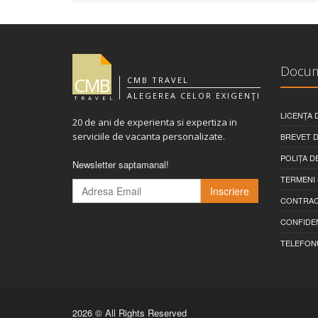
Docu
CMB
CMB TRAVEL
ALEGEREA CELOR EXIGENŢI
TRAVEL
LICENȚA 
20 de ani de experienta si expertiza in
serviciile de vacanta personalizate.
BREVET D
POLIȚA D
Newsletter saptamanal!
TERMENI 
Inscriere
CONTRAC
CONFIDEN
TELEFON
2026
© All Rights Reserved