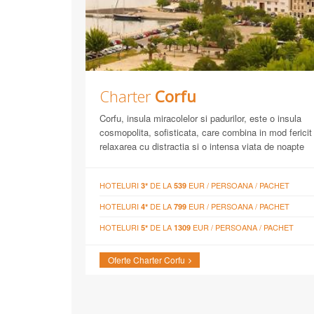
Charter
Corfu
Corfu, insula miracolelor si padurilor, este o insula
cosmopolita, sofisticata, care combina in mod fericit
relaxarea cu distractia si o intensa viata de noapte
HOTELURI
DE LA
EUR / PERSOANA / PACHET
3*
539
HOTELURI
DE LA
EUR / PERSOANA / PACHET
4*
799
HOTELURI
DE LA
EUR / PERSOANA / PACHET
5*
1309
Oferte Charter Corfu