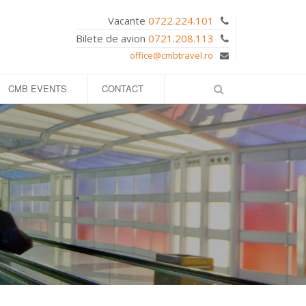
Vacante
0722.224.101
Bilete de avion
0721.208.113
office@cmbtravel.ro
CMB EVENTS
CONTACT