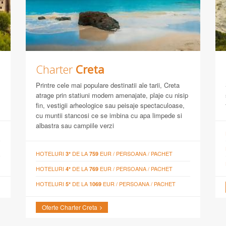
Charter
Creta
Printre cele mai populare destinatii ale tarii, Creta
atrage prin statiuni modern amenajate, plaje cu nisip
fin, vestigii arheologice sau peisaje spectaculoase,
cu muntii stancosi ce se imbina cu apa limpede si
albastra sau campiile verzi
HOTELURI
DE LA
EUR / PERSOANA / PACHET
3*
759
HOTELURI
DE LA
EUR / PERSOANA / PACHET
4*
769
HOTELURI
DE LA
EUR / PERSOANA / PACHET
5*
1069
Oferte Charter Creta